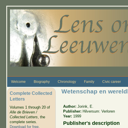
Skip to main content
Welcome
Biography
Chronology
Family
Civic career
Wetenschap en wereld
Complete Collected
Letters
Author:
Jorink, E.
Volumes 1 through 20 of
Publisher:
Hilversum: Verloren
Alle de Brieven /
Year:
1999
Collected Letters
, the
complete series.
Publisher's description
Download for free
.