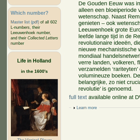
De Gouden Eeuw was in 
alleen een bloeiperiode 
Which number?
wetenschap. Naast Remb
Master list (pdf)
of all 602
genieten – ook wetensch
L-numbers, their
Leeuwenhoek grote Eur
Leeuwenhoek number,
leefde lange tijd in de R
and their
Collected Letters
revolutionaire ideeën, d
number
nieuwe mechanistische 
mondiaal handelsnetwerk
Life in Holland
verre landen, volkeren, 
verzamelden ‘rariteyten
in the 1600's
volumineuze boeken. De
belangrijke, zo niet cruc
revolutie’ is genoemd.
full text
available online at
Show
Learn more