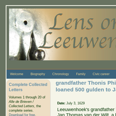
Skip to main content
Welcome
Biography
Chronology
Family
Civic career
grandfather Thonis Phi
Complete Collected
loaned 500 gulden to 
Letters
Volumes 1 through 20 of
Alle de Brieven /
Date:
July 3, 1629
Collected Letters
, the
Leeuwenhoek's grandfather T
complete series.
Jan Thomas van der Wilt, a 
Download for free
.