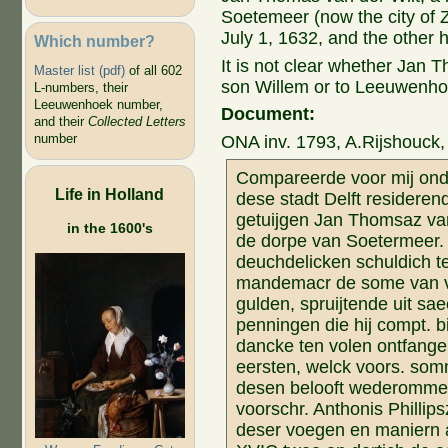
Soetemeer (now the city of 
July 1, 1632, and the other h
Which number?
It is not clear whether Jan 
Master list (pdf)
of all 602
son Willem or to Leeuwenhoe
L-numbers, their
Leeuwenhoek number,
Document:
and their
Collected Letters
number
ONA inv. 1793, A.Rijshouck,
Compareerde voor mij onde
Life in Holland
dese stadt Delft resider
getuijgen Jan Thomsaz van 
in the 1600's
de dorpe van Soetermeer.
deuchdelicken schuldich t
mandemacr de some van vij
gulden, spruijtende uit s
penningen die hij compt. bi
dancke ten volen ontfange
eersten, welck voors. somm
desen belooft wederomme t
voorschr. Anthonis Phillips
deser voegen en maniern a