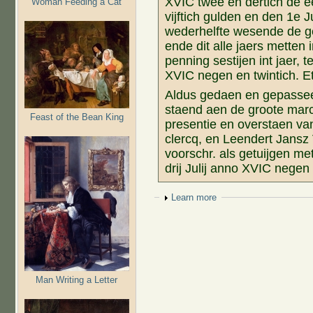
XVIC twee en dertich de 
Woman Feeding a Cat
vijftich gulden en den 1e J
wederhelfte wesende de gel
ende dit alle jaers metten
penning sestijen int jaer, 
XVIC negen en twintich. Et
Aldus gedaen en gepasseer
staend aen de groote marck
Feast of the Bean King
presentie en overstaen va
clercq, en Leendert Jansz
voorschr. als getuijgen me
drij Julij anno XVIC negen 
Show
Learn more
Man Writing a Letter